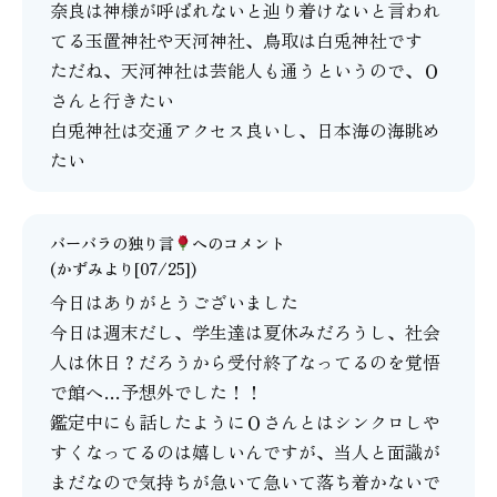
奈良は神様が呼ばれないと辿り着けないと言われ
てる玉置神社や天河神社、鳥取は白兎神社です
ただね、天河神社は芸能人も通うというので、Ｏ
さんと行きたい
白兎神社は交通アクセス良いし、日本海の海眺め
たい
バーバラの独り言
へのコメント
(かずみより[07/25])
今日はありがとうございました
今日は週末だし、学生達は夏休みだろうし、社会
人は休日？だろうから受付終了なってるのを覚悟
で館へ…予想外でした！！
鑑定中にも話したようにＯさんとはシンクロしや
すくなってるのは嬉しいんですが、当人と面識が
まだなので気持ちが急いて急いて落ち着かないで