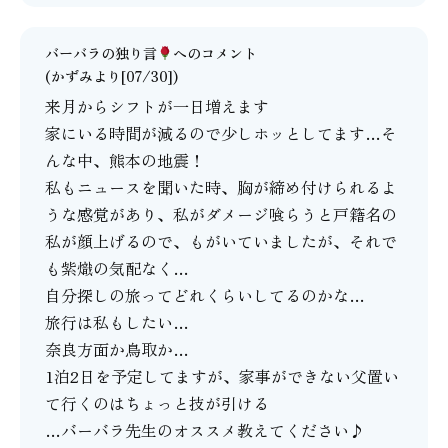
バーバラの独り言
へのコメント
(かずみより[07/30])
来月からシフトが一日増えます
家にいる時間が減るので少しホッとしてます…そ
んな中、熊本の地震！
私もニュースを聞いた時、胸が締め付けられるよ
うな感覚があり、私がダメージ喰らうと戸籍名の
私が顔上げるので、もがいていましたが、それで
も紫熾の気配なく…
自分探しの旅ってどれくらいしてるのかな…
旅行は私もしたい…
奈良方面か鳥取か…
1泊2日を予定してますが、家事ができない父置い
て行くのはちょっと技が引ける
…バーバラ先生のオススメ教えてください♪