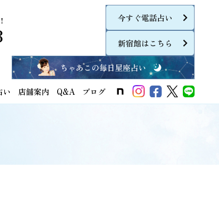
今すぐ電話占い
！
8
新宿館はこちら
ちゃあこの毎日星座占い
占い
店舗案内
Q&A
ブログ