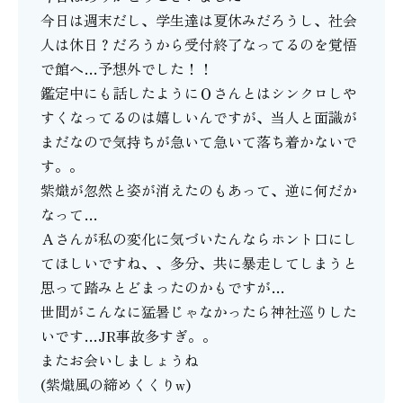
今日は週末だし、学生達は夏休みだろうし、社会
人は休日？だろうから受付終了なってるのを覚悟
で館へ…予想外でした！！
鑑定中にも話したようにＯさんとはシンクロしや
すくなってるのは嬉しいんですが、当人と面識が
まだなので気持ちが急いて急いて落ち着かないで
す。。
紫熾が忽然と姿が消えたのもあって、逆に何だか
なって…
Ａさんが私の変化に気づいたんならホント口にし
てほしいですね、、多分、共に暴走してしまうと
思って踏みとどまったのかもですが…
世間がこんなに猛暑じゃなかったら神社巡りした
いです…JR事故多すぎ。。
またお会いしましょうね
(紫熾風の締めくくりw)