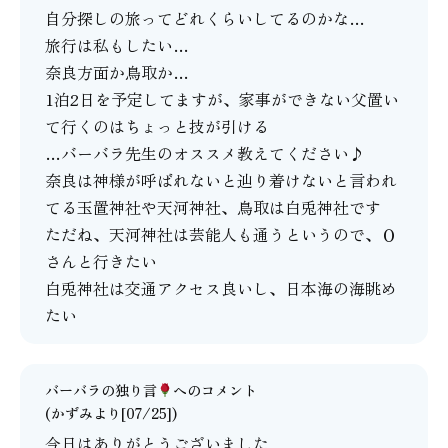
自分探しの旅ってどれくらいしてるのかな…
旅行は私もしたい…
奈良方面か鳥取か…
1泊2日を予定してますが、家事ができない父置い
て行くのはちょっと技が引ける
…バーバラ先生のオススメ教えてください♪
奈良は神様が呼ばれないと辿り着けないと言われ
てる玉置神社や天河神社、鳥取は白兎神社です
ただね、天河神社は芸能人も通うというので、Ｏ
さんと行きたい
白兎神社は交通アクセス良いし、日本海の海眺め
たい
バーバラの独り言
へのコメント
(かずみより[07/25])
今日はありがとうございました