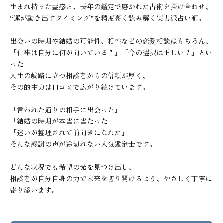
生まれ持った霊感と、長年の鑑定で磨かれた占術を掛け合わせ、

“運が動き出すタイミング”を精度高く読み解く実力派占い師。

出会いの時期や結婚の可能性、相性などの恋愛相談はもちろん、

「仕事は自分に何が向いている？」「今の選択は正しい？」とい
った

人生の岐路に立つ相談者からの信頼が厚く、

その的中力は口コミで広がり続けています。

「言われた通りの相手に出会った」

「結婚の時期が本当に当たった」

「迷いが整理されて前向きになれた」

そんな感謝の声が途切れない人気鑑定士です。

どんな状況でも希望の光を見つけ出し、

相談者が自分自身の力で未来を切り開けるよう、やさしく丁寧に
寄り添います。