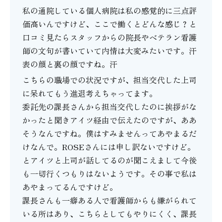
私の通院している個人病院は私の感覚的に三点評
価高いんですけど、ここで働くとどんな感じ？と
口コミ見たらスタッフからの院長やベテラン看護
師の文句が書いていて内情は大変みたいです。汗
表の顔と裏の顔ですね。汗
こちらの職場での状況ですが、担当交代した上司
に呆れてもう進退考えちゃってます。
委託先の課長さんから担当交代したのに挨拶がな
かったと聞きアイツ経由で伝えたのですが、ああ
そうなんですね。僕はすみませんってあやまるだ
けなんで。ROSEさんには申し訳ないですけど。
とアイツと上司が話してるのが聞こえまして今後
も一切行くつもりはないようです。その事で私は
あやまってるんですけど。
課長さんも一癖ある人で看護師からも嫌がられて
いる所はあり、こちらとしてもやりにくく、課長