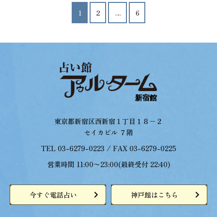
投
1
2
…
6
稿
の
ペ
ー
ジ
送
り
東京都新宿区西新宿１丁目１８−２
セイカビル ７階
TEL 03-6279-0223 / FAX 03-6279-0225
営業時間 11:00〜23:00(最終受付 22:40)
今すぐ電話占い
神戸館はこちら