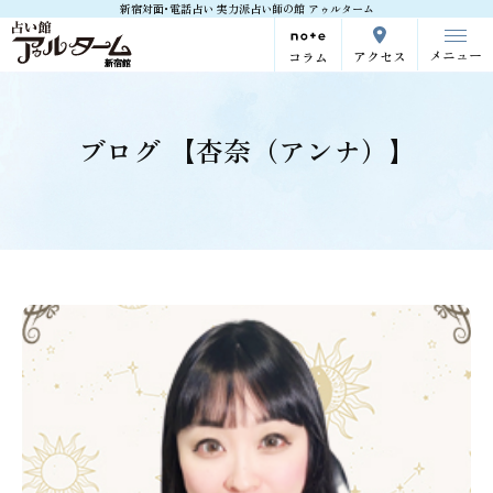
新宿対面･電話占い 実力派占い師の館 アゥルターム
メニュー
アクセス
コラム
ブログ 【杏奈（アンナ）】