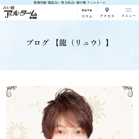
新宿対面･電話占い 実力派占い師の館 アゥルターム
メニュー
アクセス
コラム
ブログ 【龍（リュウ）】