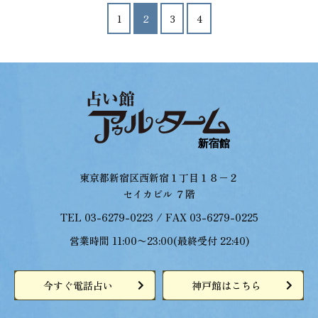
投
1
2
3
4
稿
の
ペ
ー
ジ
送
り
東京都新宿区西新宿１丁目１８−２
セイカビル ７階
TEL 03-6279-0223 / FAX 03-6279-0225
営業時間 11:00〜23:00(最終受付 22:40)
今すぐ電話占い
神戸館はこちら