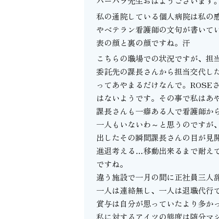
バーバラ先生おはようございます
私の通院している個人病院は私の
やベテラン看護師の文句が書いて
表の顔と裏の顔ですね。汗
こちらの職場での状況ですが、担
委託先の課長さんから担当交代し
ってあやまるだけなんで。ROSE
はないようです。その事で私はあ
課長さんも一癖ある人で看護師か
一人もいないわ～と思うのですが
出したその瞬間課長さんの目が見
進退考える…移動出来るまで耐え
ですね。
違う施設で一月の間に正社員三人
一人は連絡無し、一人は退職代行で
賞与は自分が思っていたより多か
私に対するアイツの態度は随分マ