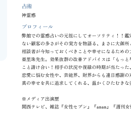
占術
神霊感
プロフィール
弊館での霊感占いの元祖にしてオーソリティ！！鑑
ない顧客の多さがその実力を物語る、まさに大御所と
相談者が今知っておくべきことや幸せになるための
亜里珠先生。効果抜群の改善アドバイスは「もっと
こと請け合い！相手の状況や復縁の時期が当たった
恋愛に悩む女性や、芸能界、財界からも連日感謝の声
真の幸せを共に追求してくれる、温かくひたむきな姿
※メディア出演歴

関西テレビ、雑誌『女性セブン』『anan』『週刊