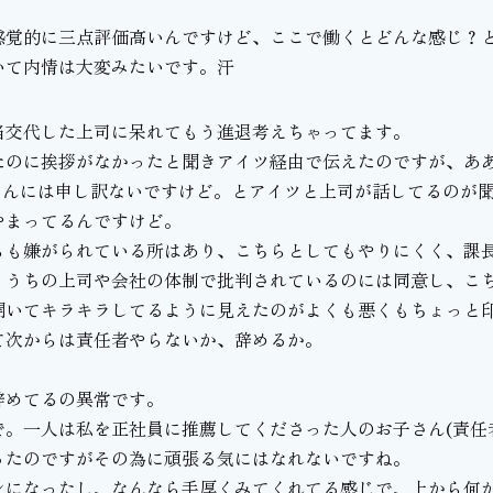
。
感覚的に三点評価高いんですけど、ここで働くとどんな感じ？
いて内情は大変みたいです。汗
当交代した上司に呆れてもう進退考えちゃってます。
たのに挨拶がなかったと聞きアイツ経由で伝えたのですが、あ
さんには申し訳ないですけど。とアイツと上司が話してるのが
やまってるんですけど。
らも嫌がられている所はあり、こちらとしてもやりにくく、課
、うちの上司や会社の体制で批判されているのには同意し、こ
開いてキラキラしてるように見えたのがよくも悪くもちょっと
て次からは責任者やらないか、辞めるか。
辞めてるの異常です。
。一人は私を正社員に推薦してくださった人のお子さん(責任
ったのですがその為に頑張る気にはなれないですね。
シになったし、なんなら手厚くみてくれてる感じで、上から何