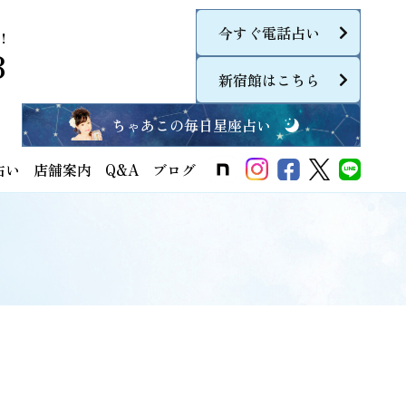
今すぐ電話占い
！
8
新宿館はこちら
ちゃあこの毎日星座占い
占い
店舗案内
Q&A
ブログ