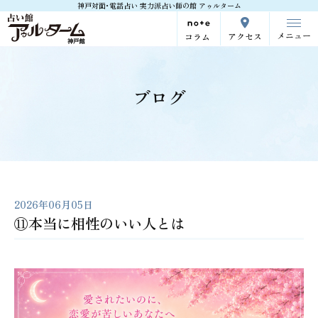
神戸対面･電話占い 実力派占い師の館 アゥルターム
メニュー
アクセス
コラム
ブログ
2026年06月05日
⑪本当に相性のいい人とは