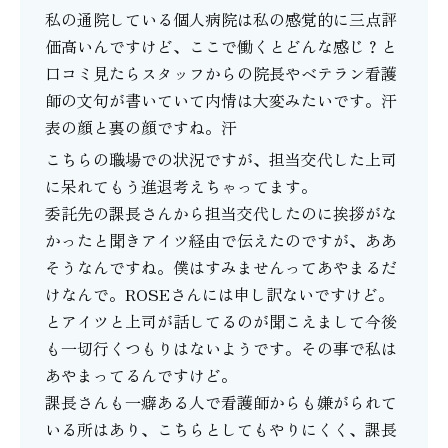
私の通院している個人病院は私の感覚的に三点評
価高いんですけど、ここで働くとどんな感じ？と
口コミ見たらスタッフからの院長やベテラン看護
師の文句が書いていて内情は大変みたいです。汗
表の顔と裏の顔ですね。汗
こちらの職場での状況ですが、担当交代した上司
に呆れてもう進退考えちゃってます。
委託先の課長さんから担当交代したのに挨拶がな
かったと聞きアイツ経由で伝えたのですが、ああ
そうなんですね。僕はすみませんってあやまるだ
けなんで。ROSEさんには申し訳ないですけど。
とアイツと上司が話してるのが聞こえまして今後
も一切行くつもりはないようです。その事で私は
あやまってるんですけど。
課長さんも一癖ある人で看護師からも嫌がられて
いる所はあり、こちらとしてもやりにくく、課長