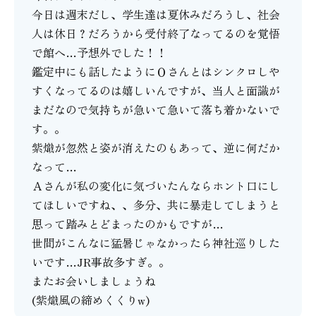
今日は週末だし、学生達は夏休みだろうし、社会
人は休日？だろうから受付終了なってるのを覚悟
で館へ…予想外でした！！
鑑定中にも話したようにＯさんとはシンクロしや
すくなってるのは嬉しいんですが、当人と面識が
まだなので気持ちが急いて急いて落ち着かないで
す。。
紫熾が忽然と姿が消えたのもあって、逆に何だか
なって…
Ａさんが私の変化に気づいたんならホント口にし
てほしいですね、、多分、共に暴走してしまうと
思って踏みとどまったのかもですが…
世間がこんなに猛暑じゃなかったら神社巡りした
いです…JR事故多すぎ。。
またお会いしましょうね
(紫熾風の締めくくりw)