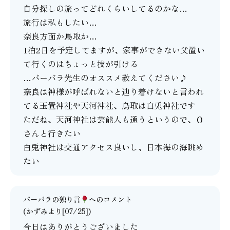
自分探しの旅ってどれくらいしてるのかな…
旅行は私もしたい…
奈良方面か鳥取か…
1泊2日を予定してますが、家事ができない父置い
て行くのはちょっと技が引ける
…バーバラ先生のオススメ教えてください♪
奈良は神様が呼ばれないと辿り着けないと言われ
てる玉置神社や天河神社、鳥取は白兎神社です
ただね、天河神社は芸能人も通うというので、Ｏ
さんと行きたい
白兎神社は交通アクセス良いし、日本海の海眺め
たい
バーバラの独り言
へのコメント
(かずみより[07/25])
今日はありがとうございました