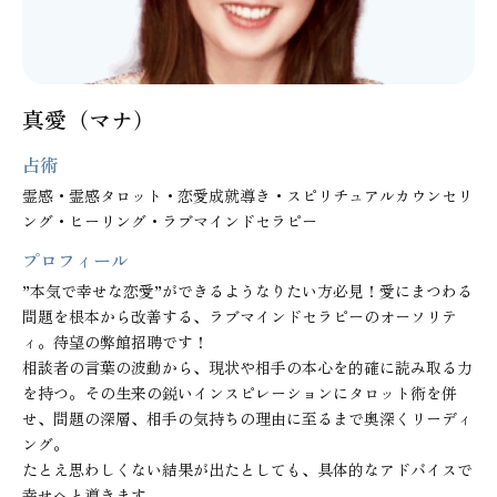
真愛（マナ）
占術
霊感・霊感タロット・恋愛成就導き・スピリチュアルカウンセリ
ング・ヒーリング・ラブマインドセラピー
プロフィール
”本気で幸せな恋愛”ができるようなりたい方必見！愛にまつわる
問題を根本から改善する、ラブマインドセラピーのオーソリテ
ィ。待望の弊館招聘です！

相談者の言葉の波動から、現状や相手の本心を的確に読み取る力
を持つ。その生来の鋭いインスピレーションにタロット術を併
せ、問題の深層、相手の気持ちの理由に至るまで奥深くリーディ
ング。

たとえ思わしくない結果が出たとしても、具体的なアドバイスで
幸せへと導きます。
