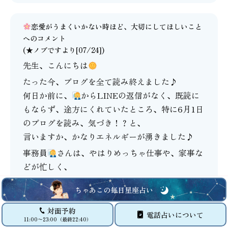
恋愛がうまくいかない時ほど、大切にしてほしいこと
へのコメント
(★ノブですより[07/24])
先生、こんにちは
たった今、ブログを全て読み終えました♪
何日か前に、
からLINEの返信がなく、既読に
もならず、途方にくれていたところ、特に6月1日
のブログを読み、気づき！？と、
言いますか、かなりエネルギーが湧きました♪
事務員
さんは、やはりめっちゃ仕事や、家事な
どが忙しく、
LINEも返信出来なく、悪いなーって思ってたら
ちゃあこの毎日星座占い
しいです
その後も先生のブログを全て読み、前に先生が鑑
対面予約
電話占いについて
11:00〜23:00（最終22:40）
定で言っていた、