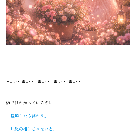
･:.｡ ｡.:･ﾟ✽.｡.:・ﾟ ✽.｡.:・ﾟ ✽.｡.:・ﾟ✽.｡.:・ﾟ
頭ではわかっているのに、
「喧嘩したら終わり」
「理想の相手じゃないと、