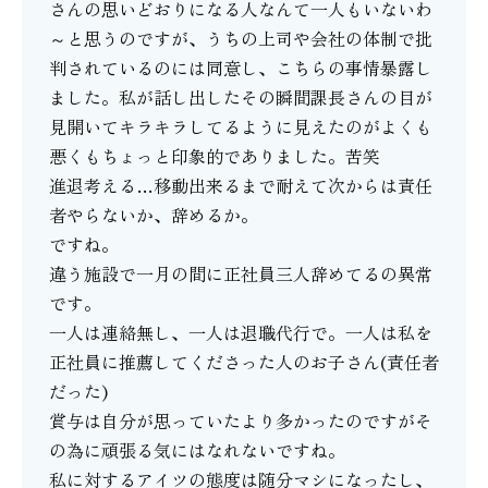
さんの思いどおりになる人なんて一人もいないわ
～と思うのですが、うちの上司や会社の体制で批
判されているのには同意し、こちらの事情暴露し
ました。私が話し出したその瞬間課長さんの目が
見開いてキラキラしてるように見えたのがよくも
悪くもちょっと印象的でありました。苦笑
進退考える…移動出来るまで耐えて次からは責任
者やらないか、辞めるか。
ですね。
違う施設で一月の間に正社員三人辞めてるの異常
です。
一人は連絡無し、一人は退職代行で。一人は私を
正社員に推薦してくださった人のお子さん(責任者
だった)
賞与は自分が思っていたより多かったのですがそ
の為に頑張る気にはなれないですね。
私に対するアイツの態度は随分マシになったし、