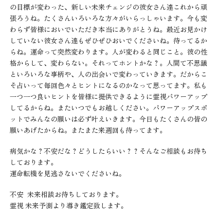
の目標が変わった、新しい未来チェンジの彼女さん達これから頑
張ろうね。たくさんいろいろな方々がいらっしゃいます。今も変
わらず皆様においでいただき本当にありがとうね。最近お見かけ
していない彼女さん達もぜひぜひおいでくださいね。待ってるか
らね。運命って突然変わります。人が変わると同じこと。彼の性
格からして、変わらない。それってホントかな？。人間て不思議
といろいろな事柄や、人の出会いで変わっていきます。だからこ
そ占いって毎回色々とヒントになるのかなって思ってます。私も
一つ一つ良いヒントを皆様に提供できるように霊視パワーアップ
してるからね。またいつでもお越しください。パワーアップスポ
ットでみんなの願いは必ず叶えいきます。今日もたくさんの皆の
願いあげたからね。またまた来週回も待ってます。
病気かな？不安だな？どうしたらいい？？そんなご相談もお待ち
しております。
運命転機を見逃さないでくださいね。
不安 未来相談お待ちしております。
霊視 未来予測より導き鑑定致します。