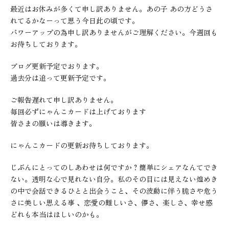
最近はお休みが多くて申し訳ありません。あの子 あの方どうさ
れてるかなーって思う今日此の頃です。
パワーアップの為申し訳ありませんがご理解ください。今週回も
お待ちしております。
ブログ更新予定でおります。
過去分は追って更新予定です。
ご報告遅れて申し訳ありません。
毎回必ずにゃんこカードは上げております
皆さまの願いは導きます。
にゃんこカードの更新お待ちしております。
じぶんにとってのしあわせは何ですか？簡単にシェアなんてでき
ない。透明な心で見れない自分。私のその目には見えない煌めき
の中で会話できるひとと出会うこと、その波動に伴う脆さや危う
さに美しい思える事 、恋愛の難しいさ、儚さ、楽しさ、幸せ感
どれも本当はほしいのかも。