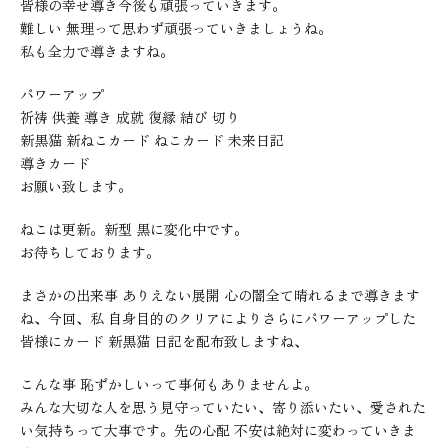
皆様の幸せ導き今後も頑張っていきます。
難しい 無理って思わず頑張っていきましょうね。
私も全力で導きますね。
パワーアップ
祈祷 供養 導き 成就 復縁 結び 切り
新黒猫 新ねこカード ねこカード 未来日記
導きカード
お願い致します。
ねこは更新。新型 黒に変化中です。
お待ちしております。
まさかの出来事 ありえない展開 心の闇全て晴れるまで導きます
ね、今回、私 自身目的のクリアによりさらにパワーアップした
皆様にカード 新黒猫 日記を配布致しますね、
こんな事 恥ずかしいって事何もありませんよ。
みんな大切な人を思う見守っていたい、寄り添いたい、愛された
い気持ちって大事です。先の心配 不安は絶対に変わっていきま