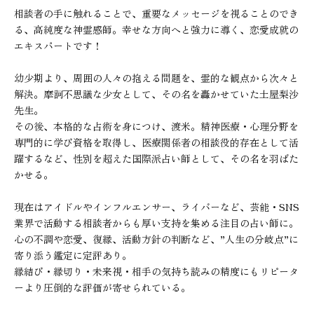
相談者の手に触れることで、重要なメッセージを視ることのでき
る、高純度な神霊感師。幸せな方向へと強力に導く、恋愛成就の
エキスパートです！

幼少期より、周囲の人々の抱える問題を、霊的な観点から次々と
解決。摩訶不思議な少女として、その名を轟かせていた土屋梨沙
先生。

その後、本格的な占術を身につけ、渡米。精神医療・心理分野を
専門的に学び資格を取得し、医療関係者の相談役的存在として活
躍するなど、性別を超えた国際派占い師として、その名を羽ばた
かせる。

現在はアイドルやインフルエンサー、ライバーなど、芸能・SNS
業界で活動する相談者からも厚い支持を集める注目の占い師に。

心の不調や恋愛、復縁、活動方針の判断など、”人生の分岐点”に
寄り添う鑑定に定評あり。

縁結び・縁切り・未来視・相手の気持ち読みの精度にもリピータ
ーより圧倒的な評価が寄せられている。
