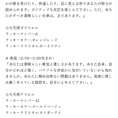
かの賞を受けたり、昇進したり、目に見える形であなたの努力が
認められます。ポジティブな反応を楽しんで下さい。ただ、あな
たがすべき素晴らしい仕事は、まだあります。』
☆大天使ガブリエル
ラッキーナンバー:6
ラッキーカラー:オレンジレッド
ラッキークリスタル:カーネリアン
♓︎ 魚座（2/19〜3/20生まれ）
『あなたは素晴らしい勇気と優しさがあります。あなた自身、自
分がどれほど強く、パワフルな存在かに気付いていないかも知れ
ませんが、あなたに解決出来ない問題はありません。他者に惜し
み無く与えている慈悲を、自分にも与えて下さい。』
☆大天使アリエル
ラッキーナンバー:11
ラッキーカラー:ゴールドベージュ
ラッキークリスタル:タイガーアイ