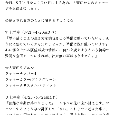
今日、5月24日をより良い日にする為の、大天使からのメッセー
ジをお伝え致します。
必要とされる方のもとに届きますように☆
♈︎ 牡羊座（3/21〜4/20生まれ）
『思い描くままの生き方を実現させる準備は整っていないと、あ
なたは感じているかも知れませんが、準備は既に整っています。
心に湧き上がる願望が放つ情熱と、何かを変えようという純粋で
賢明な意図を一つにすれば、出来無い事はありません。』
☆大天使ラジエル
ラッキーナンバー:1
ラッキーカラー:グラスグリーン
ラッキークリスタル:ペリドット
♉︎ 牡牛座（4/21〜5／21生まれ）
『困難な時期は終わりました。トンネルの先に光が見えます。ワ
クワクするような事を計画して下さい。これまでに起きた事に、
いつまでも囚われていてはいけません。過去を捨て、来るべき幸