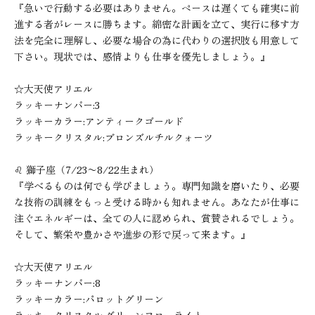
『急いで行動する必要はありません。ペースは遅くても確実に前
進する者がレースに勝ちます。綿密な計画を立て、実行に移す方
法を完全に理解し、必要な場合の為に代わりの選択肢も用意して
下さい。現状では、感情よりも仕事を優先しましょう。』
☆大天使アリエル
ラッキーナンバー:3
ラッキーカラー:アンティークゴールド
ラッキークリスタル:ブロンズルチルクォーツ
♌︎ 獅子座（7/23〜8/22生まれ）
『学べるものは何でも学びましょう。専門知識を磨いたり、必要
な技術の訓練をもっと受ける時かも知れません。あなたが仕事に
注ぐエネルギーは、全ての人に認められ、賞賛されるでしょう。
そして、繁栄や豊かさや進歩の形で戻って来ます。』
☆大天使アリエル
ラッキーナンバー:8
ラッキーカラー:パロットグリーン