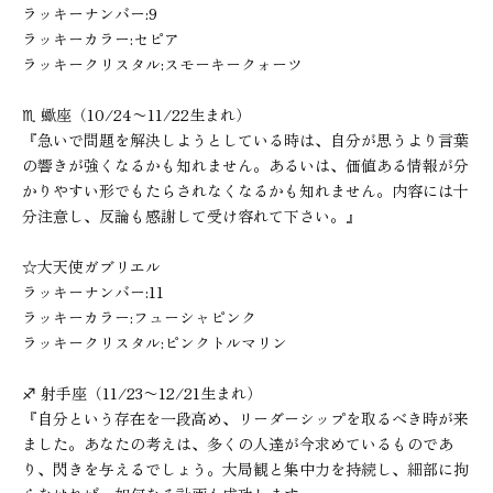
ラッキーナンバー:9
ラッキーカラー:セピア
ラッキークリスタル:スモーキークォーツ
♏︎ 蠍座（10/24〜11/22生まれ）
『急いで問題を解決しようとしている時は、自分が思うより言葉
の響きが強くなるかも知れません。あるいは、価値ある情報が分
かりやすい形でもたらされなくなるかも知れません。内容には十
分注意し、反論も感謝して受け容れて下さい。』
☆大天使ガブリエル
ラッキーナンバー:11
ラッキーカラー:フューシャピンク
ラッキークリスタル:ピンクトルマリン
♐︎ 射手座（11/23〜12/21生まれ）
『自分という存在を一段高め、リーダーシップを取るべき時が来
ました。あなたの考えは、多くの人達が今求めているものであ
り、閃きを与えるでしょう。大局観と集中力を持続し、細部に拘