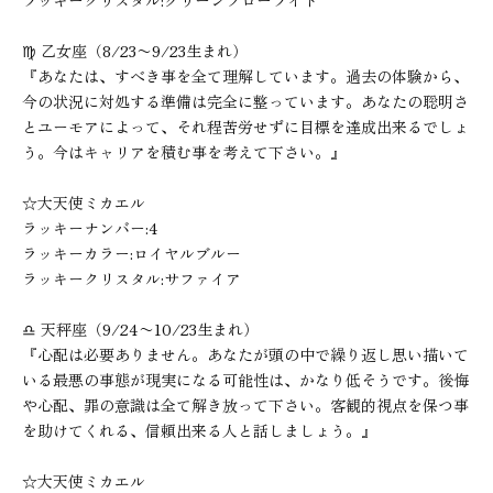
ラッキークリスタル:グリーンフローライト
♍︎ 乙女座（8/23〜9/23生まれ）
『あなたは、すべき事を全て理解しています。過去の体験から、
今の状況に対処する準備は完全に整っています。あなたの聡明さ
とユーモアによって、それ程苦労せずに目標を達成出来るでしょ
う。今はキャリアを積む事を考えて下さい。』
☆大天使ミカエル
ラッキーナンバー:4
ラッキーカラー:ロイヤルブルー
ラッキークリスタル:サファイア
♎︎ 天秤座（9/24〜10/23生まれ）
『心配は必要ありません。あなたが頭の中で繰り返し思い描いて
いる最悪の事態が現実になる可能性は、かなり低そうです。後悔
や心配、罪の意識は全て解き放って下さい。客観的視点を保つ事
を助けてくれる、信頼出来る人と話しましょう。』
☆大天使ミカエル