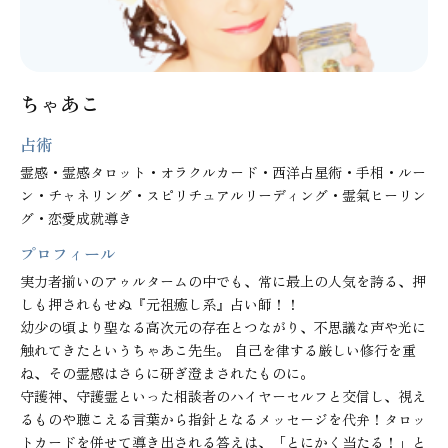
ちゃあこ
占術
霊感・霊感タロット・オラクルカード・西洋占星術・手相・ルー
ン・チャネリング・スピリチュアルリーディング・霊氣ヒーリン
グ・恋愛成就導き
プロフィール
実力者揃いのアゥルタームの中でも、常に最上の人気を誇る、押
しも押されもせぬ『元祖癒し系』占い師！！

幼少の頃より聖なる高次元の存在とつながり、不思議な声や光に
触れてきたというちゃあこ先生。 自己を律する厳しい修行を重
ね、その霊感はさらに研ぎ澄まされたものに。

守護神、守護霊といった相談者のハイヤーセルフと交信し、視え
るものや聴こえる言葉から指針となるメッセージを代弁！タロッ
トカードを併せて導き出される答えは、「とにかく当たる！」と