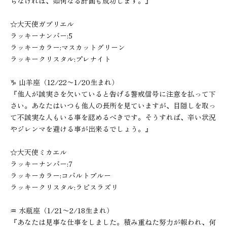
らなければ、如何なる計画も成功します。』
☆大天使ガブリエル
ラッキーナンバー:5
ラッキーカラー:マスカットグリーン
ラッキークリスタル:プレナイト
♑︎ 山羊座（12/22〜1/20生まれ）
『他人が誠実さを欠いていると告げる警戒信号に注意を払って下
さい。あなたはいつも他人の長所を見ていますが、目隠しを取っ
て不誠実な人もいる事を認めるべきです。そうすれば、辛い状況
やジレンマを避ける事が出来るでしょう。』
☆大天使ミカエル
ラッキーナンバー:7
ラッキーカラー:コバルトブルー
ラッキークリスタル:ラピスラズリ
♒︎ 水瓶座（1/21〜2/18生まれ）
『あなたは見事な仕事をしました。積み重ねた努力が報われ、何