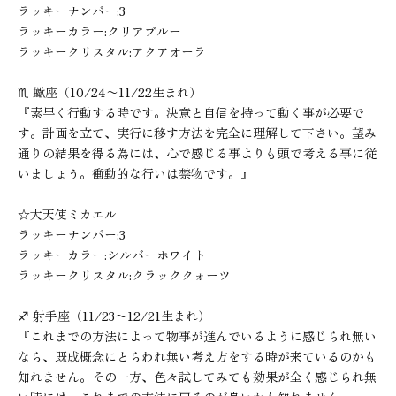
ラッキーナンバー:3
ラッキーカラー:クリアブルー
ラッキークリスタル:アクアオーラ
♏︎ 蠍座（10/24〜11/22生まれ）
『素早く行動する時です。決意と自信を持って動く事が必要で
す。計画を立て、実行に移す方法を完全に理解して下さい。望み
通りの結果を得る為には、心で感じる事よりも頭で考える事に従
いましょう。衝動的な行いは禁物です。』
☆大天使ミカエル
ラッキーナンバー:3
ラッキーカラー:シルバーホワイト
ラッキークリスタル:クラッククォーツ
♐︎ 射手座（11/23〜12/21生まれ）
『これまでの方法によって物事が進んでいるように感じられ無い
なら、既成概念にとらわれ無い考え方をする時が来ているのかも
知れません。その一方、色々試してみても効果が全く感じられ無