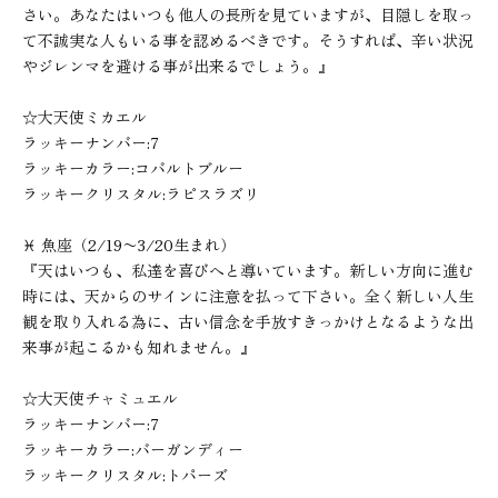
さい。あなたはいつも他人の長所を見ていますが、目隠しを取っ
て不誠実な人もいる事を認めるべきです。そうすれば、辛い状況
やジレンマを避ける事が出来るでしょう。』
☆大天使ミカエル
ラッキーナンバー:7
ラッキーカラー:コバルトブルー
ラッキークリスタル:ラピスラズリ
♓︎ 魚座（2/19〜3/20生まれ）
『天はいつも、私達を喜びへと導いています。新しい方向に進む
時には、天からのサインに注意を払って下さい。全く新しい人生
観を取り入れる為に、古い信念を手放すきっかけとなるような出
来事が起こるかも知れません。』
☆大天使チャミュエル
ラッキーナンバー:7
ラッキーカラー:バーガンディー
ラッキークリスタル:トパーズ