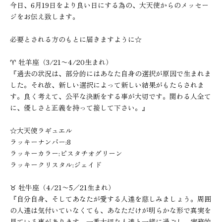
今日、6月19日をより良い日にする為の、大天使からのメッセー
ジをお伝え致します。
必要とされる方のもとに届きますように☆
♈︎ 牡羊座（3/21〜4/20生まれ）
『過去の状況は、部分的にはあなた自身の選択が原因で生まれま
した。それ故、新しい選択によって新しい結果がもたらされま
す。良く考えて、公平な決断をする事が大切です。関わる人全て
に、優しさと正義を持って接して下さい。』
☆大天使ラギュエル
ラッキーナンバー:8
ラッキーカラー:ピスタチオグリーン
ラッキークリスタル:ジェイド
♉︎ 牡牛座（4/21〜5／21生まれ）
『自分自身、そしてあなたが愛する人達を慈しみましょう。周囲
の人達は気付いていなくても、あなただけが明らかな形で真実を
見ている事があります。一番大切な人達と一緒に過ごし、実務的