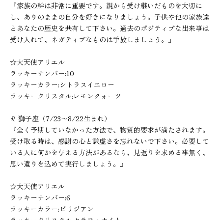
『家族の絆は非常に重要です。親から受け継いだものを大切に
し、ありのままの自分を好きになりましょう。子供や他の家族達
とあなたの歴史を共有して下さい。過去のポジティブな出来事は
受け入れて、ネガティブなものは手放しましょう。』
☆大天使アリエル
ラッキーナンバー:10
ラッキーカラー:シトラスイエロー
ラッキークリスタル:レモンクォーツ
♌︎ 獅子座（7/23〜8/22生まれ）
『全く予期していなかった方法で、物質的要求が満たされます。
受け取る時は、感謝の心と謙虚さを忘れないで下さい。必要して
いる人に何かを与える方法があるなら、見返りを求める事無く、
思い遣りを込めて実行しましょう。』
☆大天使アリエル
ラッキーナンバー:6
ラッキーカラー:ビリジアン