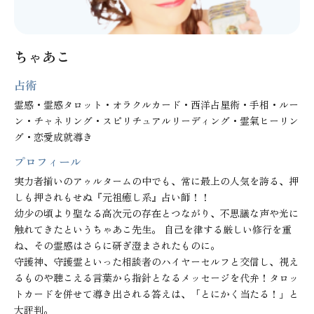
ちゃあこ
占術
霊感・霊感タロット・オラクルカード・西洋占星術・手相・ルー
ン・チャネリング・スピリチュアルリーディング・霊氣ヒーリン
グ・恋愛成就導き
プロフィール
実力者揃いのアゥルタームの中でも、常に最上の人気を誇る、押
しも押されもせぬ『元祖癒し系』占い師！！

幼少の頃より聖なる高次元の存在とつながり、不思議な声や光に
触れてきたというちゃあこ先生。 自己を律する厳しい修行を重
ね、その霊感はさらに研ぎ澄まされたものに。

守護神、守護霊といった相談者のハイヤーセルフと交信し、視え
るものや聴こえる言葉から指針となるメッセージを代弁！タロッ
トカードを併せて導き出される答えは、「とにかく当たる！」と
大評判。
