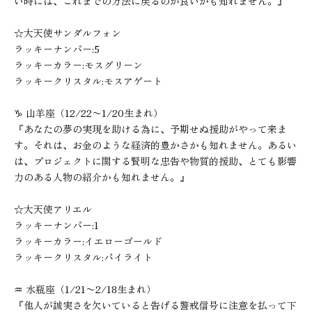
い時には、これまでの方法に戻るのが良いかも知れません。』
☆大天使サンダルフォン
ラッキーナンバー:5
ラッキーカラー:モスグリーン
ラッキークリスタル:モスアゲート
♑︎ 山羊座（12/22〜1/20生まれ）
『あなたの夢の実現を助ける為に、予期せぬ援助がやって来ま
す。それは、お金のような経済的豊かさかも知れません。あるい
は、プロジェクトに関する賢明な忠告や物質的援助、とても影響
力のある人物の紹介かも知れません。』
☆大天使アリエル
ラッキーナンバー:1
ラッキーカラー:イエローゴールド
ラッキークリスタル:パイライト
♒︎ 水瓶座（1/21〜2/18生まれ）
『他人が誠実さを欠いていると告げる警戒信号に注意を払って下