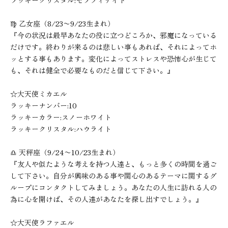
ラッキークリスタル:セラフィナイト
♍︎ 乙女座（8/23〜9/23生まれ）
『今の状況は最早あなたの役に立つどころか、邪魔になっている
だけです。終わりが来るのは悲しい事もあれば、それによってホ
ッとする事もあります。変化によってストレスや恐怖心が生じて
も、それは健全で必要なものだと信じて下さい。』
☆大天使ミカエル
ラッキーナンバー:10
ラッキーカラー:スノーホワイト
ラッキークリスタル:ハウライト
♎︎ 天秤座（9/24〜10/23生まれ）
『友人や似たような考えを持つ人達と、もっと多くの時間を過ご
して下さい。自分が興味のある事や関心のあるテーマに関するグ
ループにコンタクトしてみましょう。あなたの人生に訪れる人の
為に心を開けば、その人達があなたを探し出すでしょう。』
☆大天使ラファエル