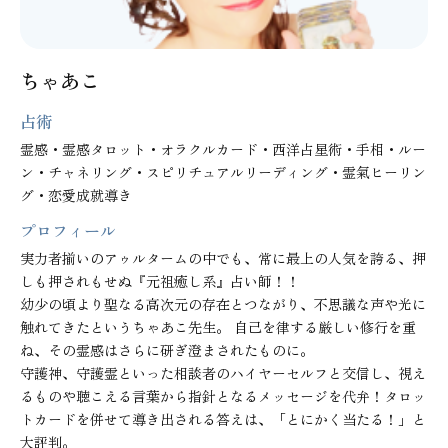
ちゃあこ
占術
霊感・霊感タロット・オラクルカード・西洋占星術・手相・ルー
ン・チャネリング・スピリチュアルリーディング・霊氣ヒーリン
グ・恋愛成就導き
プロフィール
実力者揃いのアゥルタームの中でも、常に最上の人気を誇る、押
しも押されもせぬ『元祖癒し系』占い師！！

幼少の頃より聖なる高次元の存在とつながり、不思議な声や光に
触れてきたというちゃあこ先生。 自己を律する厳しい修行を重
ね、その霊感はさらに研ぎ澄まされたものに。

守護神、守護霊といった相談者のハイヤーセルフと交信し、視え
るものや聴こえる言葉から指針となるメッセージを代弁！タロッ
トカードを併せて導き出される答えは、「とにかく当たる！」と
大評判。
