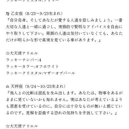
ラッキークリスタル:ラリマー
♍︎ 乙女座（8/23〜9/23生まれ）
『自分自身、そしてあなたが愛する人達を慈しみましょう。一番
大切な人達と一緒に過ごし、実務的で賢明なアドバイスを自由に
やり取りして下さい。周囲の人達は気付いていなくても、あなた
だけが明らかな形で真実を見ている事があります。』
☆大天使アリエル
ラッキーナンバー:4
ラッキーカラー:オフホワイト
ラッキークリスタル:マザーオブパール
♎︎ 天秤座（9/24〜10/23生まれ）
『他人との比較は混乱を生み出します。あなたは、物事をあるが
ままに見ていないかも知れません。実はあなたが考えているより
も恩恵を受けているのに、自分には十分なものが無いと感じてい
るのです。見解を歪曲する恐れの気持ちを手放して下さい。』
☆大天使アリエル