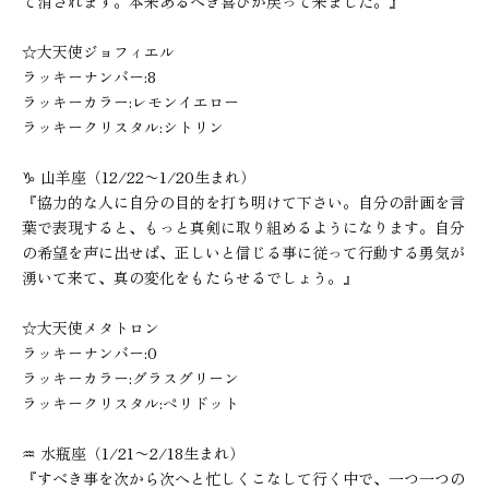
て消されます。本来あるべき喜びが戻って来ました。』
☆大天使ジョフィエル
ラッキーナンバー:8
ラッキーカラー:レモンイエロー
ラッキークリスタル:シトリン
♑︎ 山羊座（12/22〜1/20生まれ）
『協力的な人に自分の目的を打ち明けて下さい。自分の計画を言
葉で表現すると、もっと真剣に取り組めるようになります。自分
の希望を声に出せば、正しいと信じる事に従って行動する勇気が
湧いて来て、真の変化をもたらせるでしょう。』
☆大天使メタトロン
ラッキーナンバー:0
ラッキーカラー:グラスグリーン
ラッキークリスタル:ペリドット
♒︎ 水瓶座（1/21〜2/18生まれ）
『すべき事を次から次へと忙しくこなして行く中で、一つ一つの