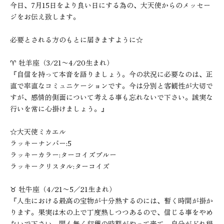
今日、7月15日をより良い日にする為の、大天使からのメッセー
ジをお伝え致します。
必要とされる方のもとに届きますように☆
♈︎ 牡羊座（3/21〜4/20生まれ）
『自信を持って本音を語りましょう。今の状況に必要なのは、正
直で率直なコミュニケーションです。今は分別と客観性が大切で
すが、感情的側面について考える事も忘れないで下さい。誠実な
行いを常に心掛けましょう。』
☆大天使ミカエル
ラッキーナンバー:5
ラッキーカラー:ターコイズブルー
ラッキークリスタル:ターコイズ
♉︎ 牡牛座（4/21〜5／21生まれ）
『人生における最高の宝物が十分熟するのには、暫く時間が掛か
ります。果実は木の上で丁度熟しつつあるので、信じる事をやめ
ないで下さい。間も無く収穫の時期がやって来て、自分がどれ程