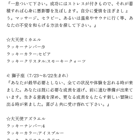
『一息ついて下さい。成功にはストレスが付きもので、それが蓄
積すれば心身に悪影響を及ぼします。自分に愛情を注ぎましょ
う。マッサージ、セラピー、あるいは温泉やサウナに行く等、あ
なたの不安を和らげる方法を探して下さい。』
☆大天使ミカエル
ラッキーナンバー:9
ラッキーカラー:セピア
ラッキークリスタル:スモーキークォーツ
♌︎ 獅子座（7/23〜8/22生まれ）
『あなたが最早必要としない、全ての状況や体験を忘れる時が来
ました。あなたは既に必要な成長を遂げ、前に進む準備が出来て
います。生きる意義を深め、更なる成長をもたらす新しい冒険に
出る時が来ました。喜びと共に受け容れて下さい。』
☆大天使アズラエル
ラッキーナンバー:4
ラッキーカラー:アイスブルー