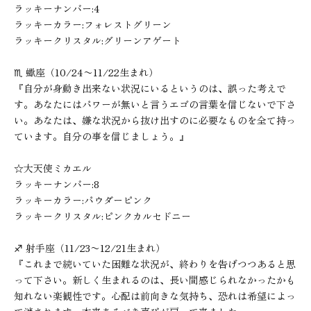
ラッキーナンバー:4
ラッキーカラー:フォレストグリーン
ラッキークリスタル:グリーンアゲート
♏︎ 蠍座（10/24〜11/22生まれ）
『自分が身動き出来ない状況にいるというのは、誤った考えで
す。あなたにはパワーが無いと言うエゴの言葉を信じないで下さ
い。あなたは、嫌な状況から抜け出すのに必要なものを全て持っ
ています。自分の事を信じましょう。』
☆大天使ミカエル
ラッキーナンバー:8
ラッキーカラー:パウダーピンク
ラッキークリスタル:ピンクカルセドニー
♐︎ 射手座（11/23〜12/21生まれ）
『これまで続いていた困難な状況が、終わりを告げつつあると思
って下さい。新しく生まれるのは、長い間感じられなかったかも
知れない楽観性です。心配は前向きな気持ち、恐れは希望によっ