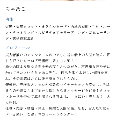
ちゃあこ
占術
霊感・霊感タロット・オラクルカード・西洋占星術・手相・ルー
ン・チャネリング・スピリチュアルリーディング・霊氣ヒーリン
グ・恋愛成就導き
プロフィール
実力者揃いのアゥルタームの中でも、常に最上の人気を誇る、押
しも押されもせぬ『元祖癒し系』占い師！！

幼少の頃より聖なる高次元の存在とつながり、不思議な声や光に
触れてきたというちゃあこ先生。 自己を律する厳しい修行を重
ね、その霊感はさらに研ぎ澄まされたものに。

守護神、守護霊といった相談者のハイヤーセルフと交信し、視え
るものや聴こえる言葉から指針となるメッセージを代弁！タロッ
トカードを併せて導き出される答えは、「とにかく当たる！」と
大評判。

仕事・恋愛・結婚・育児・複雑な人間関係…など、どんな相談も
ドンと来い！な占い界のオールラウンダー！
