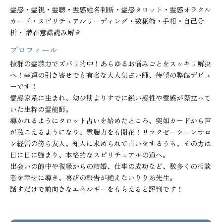
霊感・霊視・霊聴・霊感姓名判断・霊感タロット・霊感オラクル
カード・スピリチュアルリーディング・数秘術・手相・自己分
析・ 潜在意識読み解き
プロフィール
抜群の霊聴力でズバリ的中！あらゆるお悩みごとをスッキリ解決
へ！幸運の引き寄せでも有名な大人気占い師、待望の弊館デビュ
ーです！

霊感家系に生まれ、幼少期よりすでに鋭い感性や霊感が際立って
いた生粋の霊能師。

導かれるようにタロット占いを始めたところ、突如カードから声
が聴こえるようになり、霊聴力をも開花！リラクゼーションサロ
ン経営の傍ら友人、知人に求められて占いをするうち、その力は
日に日に強まり、本格的なスピリチュアルの道へ。

出会いの的中や復縁からの結婚、仕事の成功など、数多くの相談
者を幸せに導き、喜びの報告が絶えないりりあ先生。

話すだけで前向きなエネルギーをもらえると評判です！