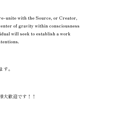
re-unite with the Source, or Creator,
 center of gravity within consciousness
dual will seek to establish a work
ntentions.
ます。
様大歓迎です！！