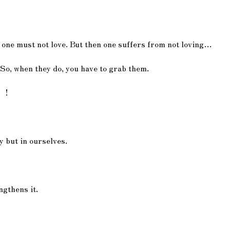
ng one must not love. But then one suffers from not loving…
So, when they do, you have to grab them.
！！！
ny but in ourselves.
gthens it.