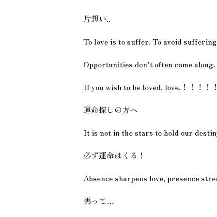
片想い..
To love is to suffer. To avoid sufferi
Opportunities don’t often come along. 
If you wish to be loved, love.！！！
運命探しの方へ
It is not in the stars to hold our desti
必ず運命はくる！
Absence sharpens love, presence stren
男って…