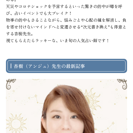
天災やコロナショックを予言するといった驚きの的中が噂を呼
び、占いイベントでも大ブレイク！

物事の的中もさることながら、悩みごとや心配の種を解消し、負
を寄せ付けないマインドへと変遷させる“次元書き換え”も得意と
する杏樹先生。

視てもらえたらラッキーな、いま旬の人気占い師です！
杏樹（アンジュ）先生の最新記事