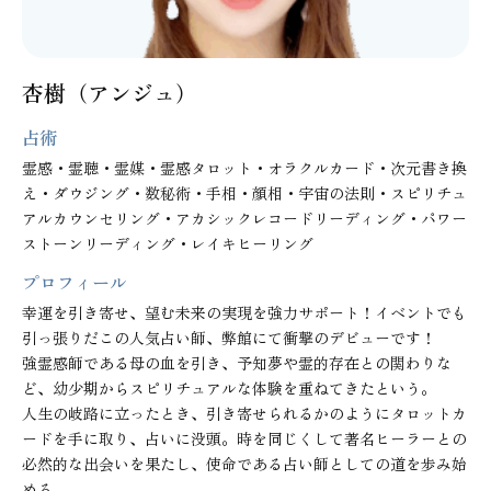
杏樹（アンジュ）
占術
霊感・霊聴・霊媒・霊感タロット・オラクルカード・次元書き換
え・ダウジング・数秘術・手相・顔相・宇宙の法則・スピリチュ
アルカウンセリング・アカシックレコードリーディング・パワー
ストーンリーディング・レイキヒーリング
プロフィール
幸運を引き寄せ、望む未来の実現を強力サポート！イベントでも
引っ張りだこの人気占い師、弊館にて衝撃のデビューです！

強霊感師である母の血を引き、予知夢や霊的存在との関わりな
ど、幼少期からスピリチュアルな体験を重ねてきたという。

人生の岐路に立ったとき、引き寄せられるかのようにタロットカ
ードを手に取り、占いに没頭。時を同じくして著名ヒーラーとの
必然的な出会いを果たし、使命である占い師としての道を歩み始
める。
