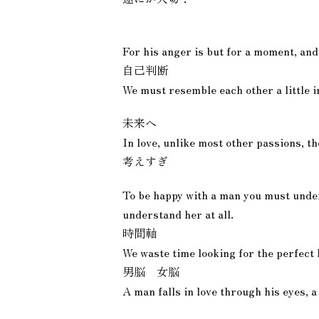
For his anger is but for a moment, and
自己判断
We must resemble each other a little in
未来へ
In love, unlike most other passions, th
考えすぎ
To be happy with a man you must unders
understand her at all.
時間軸
We waste time looking for the perfect l
男脳 女脳
A man falls in love through his eyes, 