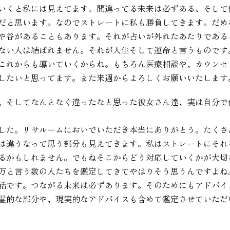
いくと私には見えてます。間違ってる未来は必ずある、そして
だと思います。なのでストレートに私も勝負してきます。だめ
や谷があることもあります。それが占いが外れたあたりである
ない人は結ばれません。それが人生そして運命と言うものです
これからも導いていくからね。もちろん医療相談や、カウンセ
したいと思ってます。また来週からよろしくお願いいたします
、そしてなんとなく違ったなと思った彼女さん達、実は自分で
した。リサルームにおいでいただき本当にありがとう。たくさ
は違うなって思う部分も見えてきます。私はストレートにそれ
るかもしれません。でもねそこからどう対応していくかが大切
万と言う数の人たちを鑑定してきてやはりそう思うんですよね
話です。つながる未来は必ずあります。そのためにもアドバイ
霊的な部分や、現実的なアドバイスも含めて鑑定させていただ