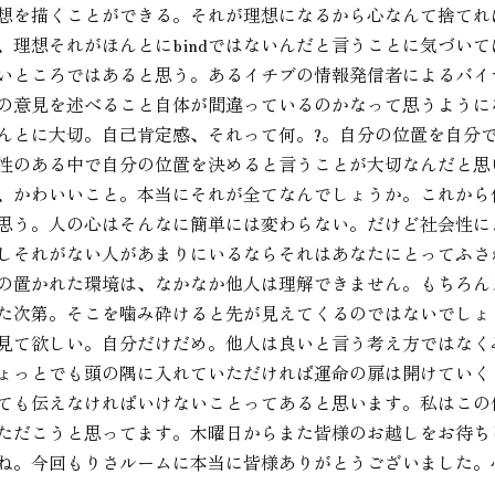
想を描くことができる。それが理想になるから心なんて捨てれ
、理想それがほんとにbindではないんだと言うことに気づい
いところではあると思う。あるイチブの情報発信者によるバイ
の意見を述べること自体が間違っているのかなって思うように
んとに大切。自己肯定感、それって何。?。自分の位置を自分
性のある中で自分の位置を決めると言うことが大切なんだと思
、かわいいこと。本当にそれが全てなんでしょうか。これから
思う。人の心はそんなに簡単には変わらない。だけど社会性に
しそれがない人があまりにいるならそれはあなたにとってふさ
の置かれた環境は、なかなか他人は理解できません。もちろん
た次第。そこを噛み砕けると先が見えてくるのではないでしょ
見て欲しい。自分だけだめ。他人は良いと言う考え方ではなく
ょっとでも頭の隅に入れていただければ運命の扉は開けていく
ても伝えなければいけないことってあると思います。私はこの
ただこうと思ってます。木曜日からまた皆様のお越しをお待ち
ね。今回もりさルームに本当に皆様ありがとうございました。