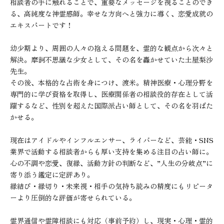
相談者の手に触れることで、重要なメッセージを視ることのでき
る、高純度な神霊感師。幸せな方向へと強力に導く、恋愛成就の
エキスパートです！

幼少期より、周囲の人々の抱える問題を、霊的な観点から次々と
解決。摩訶不思議な少女として、その名を轟かせていた土屋梨沙
先生。

その後、本格的な占術を身につけ、渡米。精神医療・心理分野を
専門的に学び資格を取得し、医療関係者の相談役的存在として活
躍するなど、性別を超えた国際派占い師として、その名を羽ばた
かせる。

現在はアイドルやインフルエンサー、ライバーなど、芸能・SNS
業界で活動する相談者からも厚い支持を集める注目の占い師に。

心の不調や恋愛、復縁、活動方針の判断など、”人生の分岐点”に
寄り添う鑑定に定評あり。

縁結び・縁切り・未来視・相手の気持ち読みの精度にもリピータ
ーより圧倒的な評価が寄せられている。

霊界通信や霊障相談にも対応（事前予約）し、現実・心理・霊的