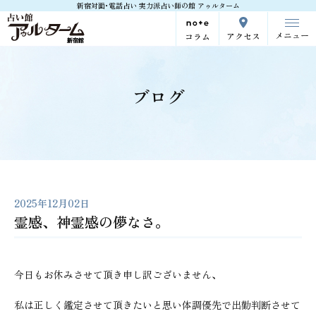
新宿対面･電話占い 実力派占い師の館 アゥルターム
メニュー
アクセス
コラム
ブログ
2025年12月02日
霊感、神霊感の儚なさ。
今日もお休みさせて頂き申し訳ございません、
私は正しく鑑定させて頂きたいと思い体調優先で出勤判断させて