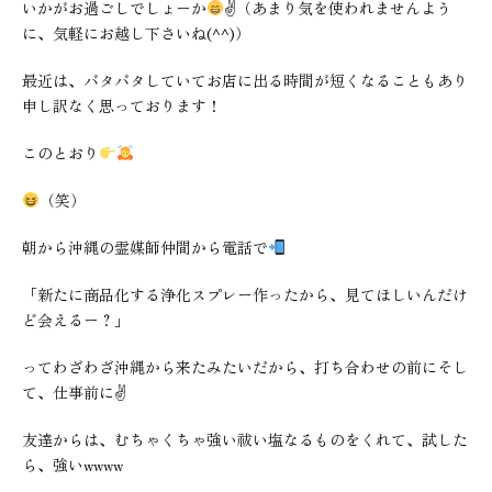
いかがお過ごしでしょーか
✌（あまり気を使われませんよう
に、気軽にお越し下さいね(^^)）
最近は、バタバタしていてお店に出る時間が短くなることもあり
申し訳なく思っております！
このとおり
（笑）
朝から沖縄の霊媒師仲間から電話で
「新たに商品化する浄化スプレー作ったから、見てほしいんだけ
ど会えるー？」
ってわざわざ沖縄から来たみたいだから、打ち合わせの前にそし
て、仕事前に✌
友達からは、むちゃくちゃ強い祓い塩なるものをくれて、試した
ら、強いwwww