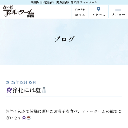
新宿対面･電話占い 実力派占い師の館 アゥルターム
メニュー
アクセス
コラム
ブログ
2025年12月02日
浄化には塩
朝早く起きて皆様に頂いたお菓子を食べ、ティータイムの龍でご
ざいます