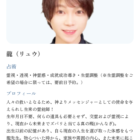
龍（リュウ）
占術
霊視・透視・神霊感・成就成功導き・生霊調整（※生霊調整をご
希望の場合に限っては、要前日予約。）
プロフィール
人々の救いとなるため、神よりメッセンジャーとしての使命を与
えられし生来の霊能師！

生年月日不要、何らの道具も必要とせず、交霊および霊視によ
り、現在から未来までズバリと当てる真の覡(かんなぎ)。

出生以前の記憶があり、自ら現在の人生を選び取った体感をもつ
龍先生。物心ついた時から、家族や周囲の内心、また未来に起こ