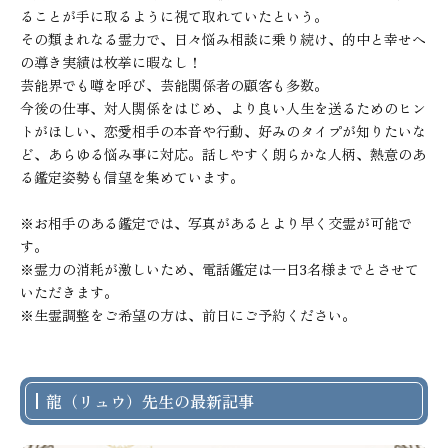
ることが手に取るように視て取れていたという。

その類まれなる霊力で、日々悩み相談に乗り続け、的中と幸せへ
の導き実績は枚挙に暇なし！

芸能界でも噂を呼び、芸能関係者の顧客も多数。

今後の仕事、対人関係をはじめ、より良い人生を送るためのヒン
トがほしい、恋愛相手の本音や行動、好みのタイプが知りたいな
ど、あらゆる悩み事に対応。話しやすく朗らかな人柄、熱意のあ
る鑑定姿勢も信望を集めています。

※お相手のある鑑定では、写真があるとより早く交霊が可能で
す。

※霊力の消耗が激しいため、電話鑑定は一日3名様までとさせて
いただきます。

※生霊調整をご希望の方は、前日にご予約ください。
龍（リュウ）先生の最新記事