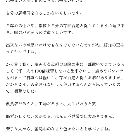
出来ない人って他のことも出来ないせいか
自分の居場所を守るしかないらしいです。
自尊心の低さや、指摘を自分の存在否定と捉えてしまう心理であ
り、脳のバグからの防衛らしいです。
出来ないのが悪いわけでもなんでもないんですがね…認知の歪み
ってヤツですね。
かく言う私も、脳みそを母親のお腹の中に一部置いてきているら
しく（汗 人の100倍練習しないと出来ないし、虐めやパワハラ
も相まって自尊心は低いし、存在否定と捉える癖がありますが、
だからこそ、否定されないよう努力するもんだと思っていたの
で、衝撃でした。
飲食店だろうと、工場だろうと、大手だろうと笑
恥ずかしくないのかなぁ。ほんと不思議で仕方ありません。
苦手な人から、羞恥心のなさや色々なことを学べますね。