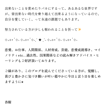
出来ないことを責めたりバカにするって、あるあるな世界です
が、皆出来ない時代を乗り越えて出来るようになっているので、
自分を愛していく、って永遠の課題でもあります。
努力されている方が少しも報われることを祈って
⊹₊⟡⋆˚⊹
˗
⊹₊⟡⋆˚⊹
˗ˏˋ
★
ˎˊ˗
⊹₊⟡⋆˚⊹
˗
⊹₊⟡⋆˚⊹
˗
恋愛、お仕事、人間関係、人材育成、芸能、恋愛成就導き、マイ
ノリティetc…過去性、因果関係などの読み解きアドバイス・ヒ
ーリングもご好評頂いております。
ご縁があり、このブログを読んでくださっている方が、覚醒し、
喜びと豊かさに気づき願いが叶い穏やかに今日と言う日を楽しめ
ますように⭐︎
杏樹