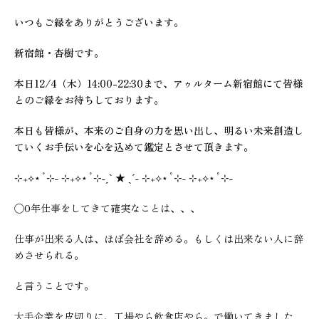
いつもご縁をありがとうございます。
新宿館・杏樹です。
本日12/4（木）14:00-22:30まで、アゥルターム新宿館にて皆様
とのご縁をお待ちしております。
本日も皆様が、本来のご自身の力を思い出し、明るい未来創造し
ていくお手伝いを心を込めて鑑定とさせて頂きます。
⊹₊⟡⋆˚⊹
˗
⊹₊⟡⋆˚⊹
˗ˏˋ
★
ˎˊ˗
⊹₊⟡⋆˚⊹
˗
⊹₊⟡⋆˚⊹
˗
◯0年仕事をしてきて確実なことは、、、
仕事が出来る人は、ほぼ会社を辞める。もしくは出来ない人に辞
めさせられる。
と言うことです。
大手企業を皮切りに、工場やら飲食店やら。で働いてきました