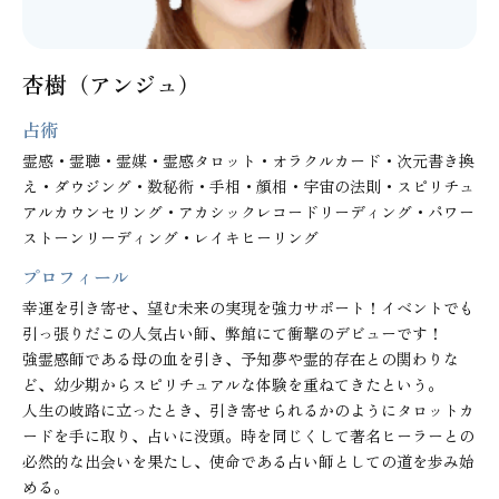
杏樹（アンジュ）
占術
霊感・霊聴・霊媒・霊感タロット・オラクルカード・次元書き換
え・ダウジング・数秘術・手相・顔相・宇宙の法則・スピリチュ
アルカウンセリング・アカシックレコードリーディング・パワー
ストーンリーディング・レイキヒーリング
プロフィール
幸運を引き寄せ、望む未来の実現を強力サポート！イベントでも
引っ張りだこの人気占い師、弊館にて衝撃のデビューです！

強霊感師である母の血を引き、予知夢や霊的存在との関わりな
ど、幼少期からスピリチュアルな体験を重ねてきたという。

人生の岐路に立ったとき、引き寄せられるかのようにタロットカ
ードを手に取り、占いに没頭。時を同じくして著名ヒーラーとの
必然的な出会いを果たし、使命である占い師としての道を歩み始
める。
