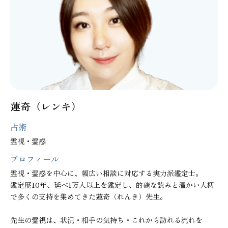
蓮奇（レンキ）
占術
霊視・霊感
プロフィール
霊視・霊感を中心に、幅広い相談に対応する実力派鑑定士。

鑑定歴10年、延べ1万人以上を鑑定し、的確な読みと温かい人柄
で多くの支持を集めてきた蓮奇（れんき）先生。

先生の霊視は、状況・相手の気持ち・これから訪れる流れを
