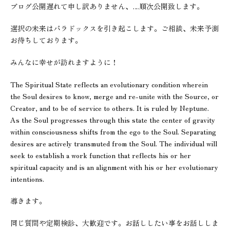
ブログ公開遅れて申し訳ありません、…順次公開致します。
選択の未来はパラドックスを引き起こします。ご相談、未来予測
お待ちしております。
みんなに幸せが訪れますように！
The Spiritual State reflects an evolutionary condition wherein
the Soul desires to know, merge and re-unite with the Source, or
Creator, and to be of service to others. It is ruled by Neptune.
As the Soul progresses through this state the center of gravity
within consciousness shifts from the ego to the Soul. Separating
desires are actively transmuted from the Soul. The individual will
seek to establish a work function that reflects his or her
spiritual capacity and is an alignment with his or her evolutionary
intentions.
導きます。
同じ質問や定期検診、大歓迎です。お話ししたい事をお話ししま