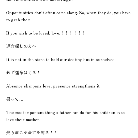
Opportunities don’t often come along. So, when they do, you have
to grab them.
If you wish to be loved, love.！！！！！！
運命探しの方へ
It is not in the stars to hold our destiny but in ourselves.
必ず運命はくる！
Absence sharpens love, presence strengthens it.
男って…
The most important thing a father can do for his children is to
love their mother.
失う事こそ全てを知る！！