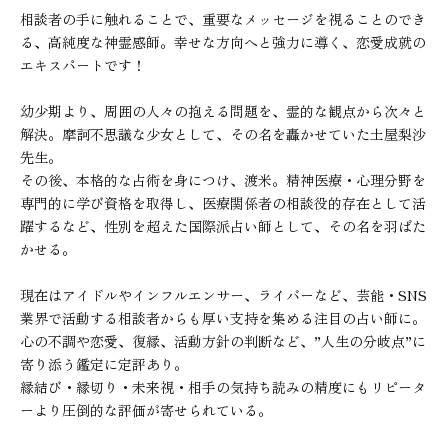
相談者の手に触れることで、重要なメッセージを視ることのでき
る、高純度な神霊感師。幸せな方向へと強力に導く、恋愛成就の
エキスパートです！

幼少期より、周囲の人々の抱える問題を、霊的な観点から次々と
解決。摩訶不思議な少女として、その名を轟かせていた土屋梨沙
先生。

その後、本格的な占術を身につけ、渡米。精神医療・心理分野を
専門的に学び資格を取得し、医療関係者の相談役的存在として活
躍するなど、性別を超えた国際派占い師として、その名を羽ばた
かせる。

現在はアイドルやインフルエンサー、ライバーなど、芸能・SNS
業界で活動する相談者からも厚い支持を集める注目の占い師に。

心の不調や恋愛、復縁、活動方針の判断など、”人生の分岐点”に
寄り添う鑑定に定評あり。

縁結び・縁切り・未来視・相手の気持ち読みの精度にもリピータ
ーより圧倒的な評価が寄せられている。
