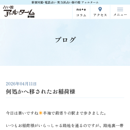
新宿対面･電話占い 実力派占い師の館 アゥルターム
メニュー
アクセス
コラム
ブログ
2026年04月11日
何処かへ移されたお稲荷様
今日は暑いですね
半袖で最寄りの駅まで歩きました。
いつもお稲荷様がいらっしゃる路地を通るのですが、路地裏一帯