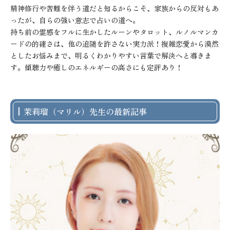
精神修行や苦難を伴う道だと知るからこそ、家族からの反対もあ
ったが、自らの強い意志で占いの道へ。

持ち前の霊感をフルに生かしたルーンやタロット、ルノルマンカ
ードの的確さは、他の追随を許さない実力派！複雑恋愛から漠然
としたお悩みまで、明るくわかりやすい言葉で解決へと導きま
す。傾聴力や癒しのエネルギーの高さにも定評あり！
茉莉瑠（マリル）先生の最新記事