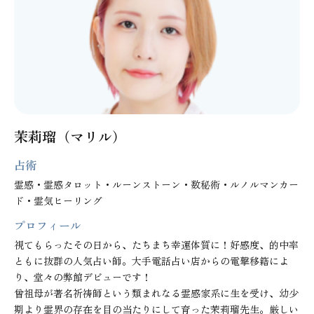
茉莉瑠（マリル）
占術
霊感・霊感タロット・ルーンストーン・数秘術・ルノルマンカー
ド・霊気ヒーリング
プロフィール
視てもらったその日から、たちまち幸運体質に！好感度、的中率
ともに抜群の人気占い師。大手電話占い店からの電撃移籍によ
り、堂々の弊館デビューです！

曾祖母が著名祈祷師という類まれなる霊感家系に生を受け、幼少
期より霊界の存在を目の当たりにして育った茉莉瑠先生。厳しい