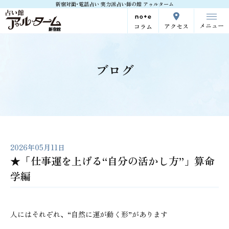
新宿対面･電話占い 実力派占い師の館 アゥルターム
メニュー
アクセス
コラム
ブログ
2026年05月11日
★「仕事運を上げる“自分の活かし方”」算命
学編
人にはそれぞれ、“自然に運が動く形”があります