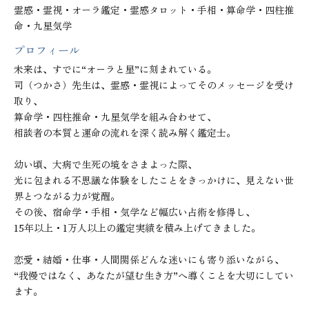
霊感・霊視・オーラ鑑定・霊感タロット・手相・算命学・四柱推
命・九星気学
プロフィール
未来は、すでに“オーラと星”に刻まれている。

司（つかさ）先生は、霊感・霊視によってそのメッセージを受け
取り、

算命学・四柱推命・九星気学を組み合わせて、

相談者の本質と運命の流れを深く読み解く鑑定士。

幼い頃、大病で生死の境をさまよった際、

光に包まれる不思議な体験をしたことをきっかけに、見えない世
界とつながる力が覚醒。

その後、宿命学・手相・気学など幅広い占術を修得し、

15年以上・1万人以上の鑑定実績を積み上げてきました。

恋愛・結婚・仕事・人間関係どんな迷いにも寄り添いながら、

“我慢ではなく、あなたが望む生き方”へ導くことを大切にしてい
ます。
