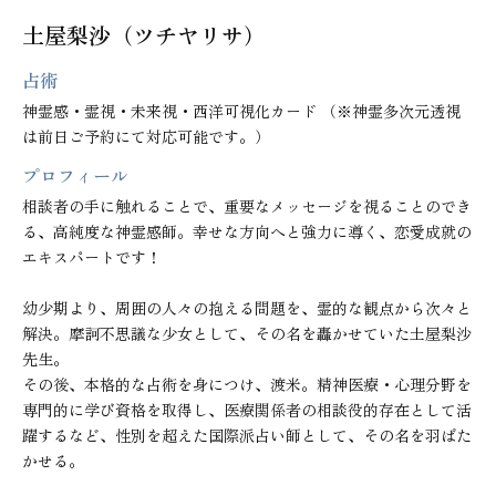
土屋梨沙（ツチヤリサ）
占術
神霊感・霊視・未来視・西洋可視化カード （※神霊多次元透視
は前日ご予約にて対応可能です。）
プロフィール
相談者の手に触れることで、重要なメッセージを視ることのでき
る、高純度な神霊感師。幸せな方向へと強力に導く、恋愛成就の
エキスパートです！

幼少期より、周囲の人々の抱える問題を、霊的な観点から次々と
解決。摩訶不思議な少女として、その名を轟かせていた土屋梨沙
先生。

その後、本格的な占術を身につけ、渡米。精神医療・心理分野を
専門的に学び資格を取得し、医療関係者の相談役的存在として活
躍するなど、性別を超えた国際派占い師として、その名を羽ばた
かせる。
