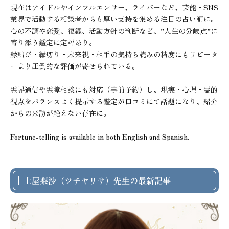
現在はアイドルやインフルエンサー、ライバーなど、芸能・SNS
業界で活動する相談者からも厚い支持を集める注目の占い師に。

心の不調や恋愛、復縁、活動方針の判断など、”人生の分岐点”に
寄り添う鑑定に定評あり。

縁結び・縁切り・未来視・相手の気持ち読みの精度にもリピータ
ーより圧倒的な評価が寄せられている。

霊界通信や霊障相談にも対応（事前予約）し、現実・心理・霊的
視点をバランスよく提示する鑑定が口コミにて話題になり、紹介
からの来訪が絶えない存在に。

Fortune-telling is available in both English and Spanish.
土屋梨沙（ツチヤリサ）先生の最新記事