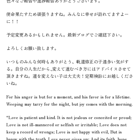
色々なご報告や進捗報告ありがとうございます。
使命果たすため頑張りますね。みんなに幸せが訪れてますよー
に！！
予定変更あるかもしれません。最新ブログでご確認下さい。
よろしくお願い致します。
いつものみんな何時もありがとう、軌道修正の子達多い気がす
る。自分の人生だから.,変えて進むべき方にはアドバイスさせて
頂きますね。道を変えない子は大丈夫！定期検診にお越しくださ
いね。
For his anger is but for a moment, and his favor is for a lifetime.
Weeping may tarry for the night, but joy comes with the morning.
“Love is patient and kind. It is not jealous or conceited or proud;
Love is not ill-mannered or selfish or irritable; Love does not
keep a record of wrongs; Love is not happy with evil, But is
happy with the truth. Love never gives up; And its faith, hope