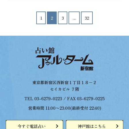
投
1
2
3
…
32
稿
の
ペ
ー
ジ
送
り
東京都新宿区西新宿１丁目１８−２
セイカビル ７階
TEL 03-6279-0223 / FAX 03-6279-0225
営業時間 11:00〜23:00(最終受付 22:40)
今すぐ電話占い
神戸館はこちら