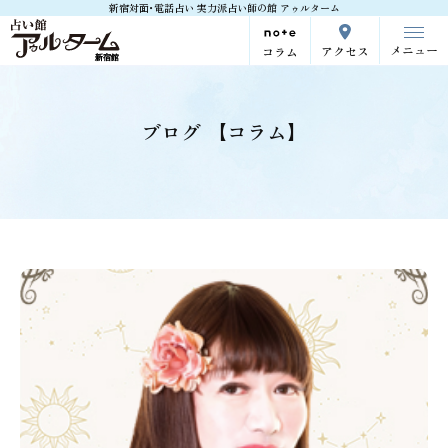
新宿対面･電話占い 実力派占い師の館 アゥルターム
メニュー
アクセス
コラム
ブログ 【コラム】