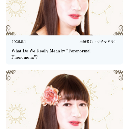
2026.8.1
土屋梨沙（ツチヤリサ）
What Do We Really Mean by “Paranormal
Phenomena”?